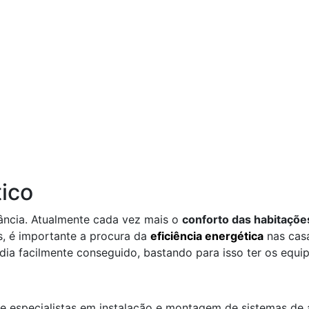
ico
ância. Atualmente cada vez mais o
conforto das habitaçõe
s, é importante a procura da
eficiência energética
nas casa
dia facilmente conseguido, bastando para isso ter os equ
de especialistas em instalação e montagem de sistemas d